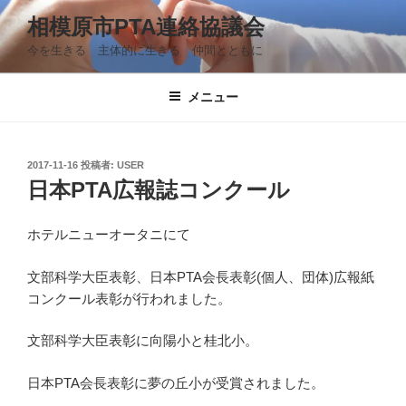
コ
相模原市PTA連絡協議会
ン
今を生きる 主体的に生きる 仲間とともに
テ
ン
ツ
メニュー
へ
ス
キ
投
2017-11-16
投稿者:
USER
稿
ッ
日本PTA広報誌コンクール
日:
プ
ホテルニューオータニにて
文部科学大臣表彰、日本PTA会長表彰(個人、団体)広報紙
コンクール表彰が行われました。
文部科学大臣表彰に向陽小と桂北小。
日本PTA会長表彰に夢の丘小が受賞されました。