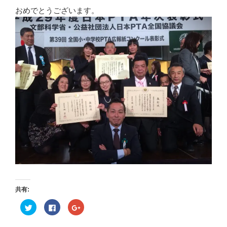
おめでとうございます。
共有:
ク
F
ク
リ
a
リ
ッ
c
ッ
ク
e
ク