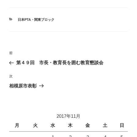
し
b
し
て
o
て
T
o
G
w
k
o
i
で
o
t
共
g
カ
日本PTA・関東ブロック
t
有
l
テ
e
す
e
r
る
+
ゴ
で
に
で
リ
共
は
共
有
ク
有
ー
(
リ
(
投
新
ッ
新
し
ク
し
過
前
い
し
い
稿
ウ
て
ウ
去
第４９回 市長・教育長を囲む教育懇談会
ィ
く
ィ
ナ
ン
だ
ン
の
ド
さ
ド
ビ
ウ
い
ウ
投
次
次
で
(
で
開
新
開
稿
ゲ
の
相模原市表彰
き
し
き
ま
い
ま
投
ー
す
ウ
す
)
ィ
)
稿
シ
ン
ド
ウ
ョ
で
開
2017年11月
ン
き
ま
月
火
水
木
金
土
日
す
)