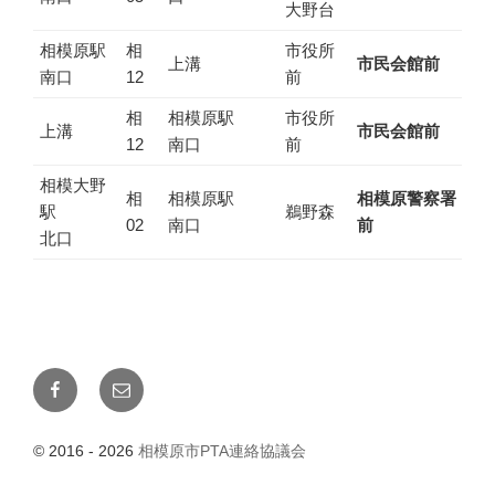
大野台
相模原駅
相
市役所
上溝
市民会館前
南口
12
前
相
相模原駅
市役所
上溝
市民会館前
12
南口
前
相模大野
相
相模原駅
相模原警察署
駅
鵜野森
02
南口
前
北口
Facebook
メ
ー
ル
© 2016 - 2026
相模原市PTA連絡協議会