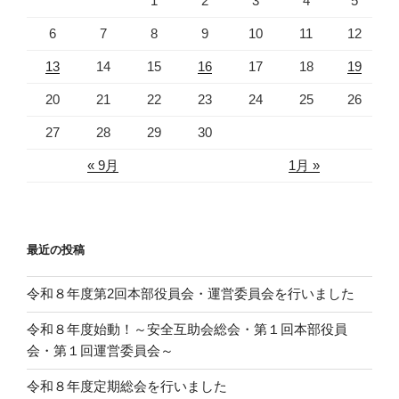
1
2
3
4
5
6
7
8
9
10
11
12
13
14
15
16
17
18
19
20
21
22
23
24
25
26
27
28
29
30
« 9月
1月 »
最近の投稿
令和８年度第2回本部役員会・運営委員会を行いました
令和８年度始動！～安全互助会総会・第１回本部役員
会・第１回運営委員会～
令和８年度定期総会を行いました