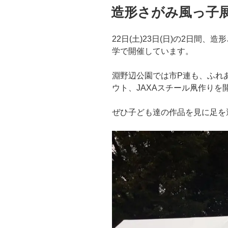
稿
造形さがみ風っ子
日:
22日(土)23日(日)の2日間
学で開催しています。
淵野辺公園では市P連も、ふれ
ウト、JAXAスチール凧作りを
ぜひ子ども達の作品を見に足を