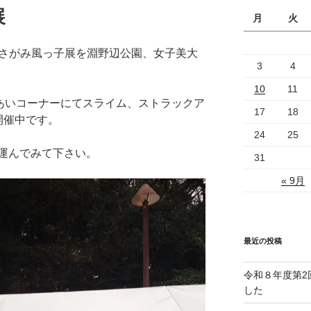
展
月
火
、造形さがみ風っ子展を淵野辺公園、女子美大
3
4
10
11
あいコーナーにてスライム、ストラックア
17
18
開催中です。
24
25
運んでみて下さい。
31
« 9月
最近の投稿
令和８年度第2
した