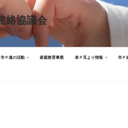
A連絡協議会
仲間とともに
市Ｐ連の活動
家庭教育事業
単Ｐ耳より情報
市Ｐ