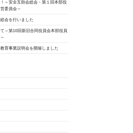
動！～安全互助会総会・第１回本部役
運営委員会～
期総会を行いました
て～第10回新旧合同役員会本部役員
会～
庭教育事業説明会を開催しました