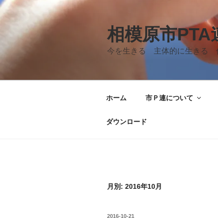
コ
ン
テ
相模原市PT
ン
今を生きる 主体的に生きる 
ツ
へ
ス
キ
ホーム
市Ｐ連について
ッ
プ
ダウンロード
月別: 2016年10月
投
2016-10-21