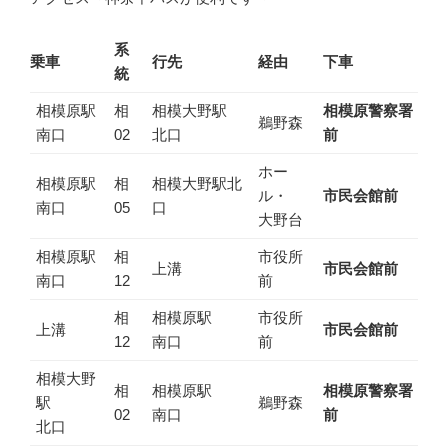
系
乗車
行先
経由
下車
統
相模原駅
相
相模大野駅
相模原警察署
鵜野森
南口
02
北口
前
ホー
相模原駅
相
相模大野駅北
ル・
市民会館前
南口
05
口
大野台
相模原駅
相
市役所
上溝
市民会館前
南口
12
前
相
相模原駅
市役所
上溝
市民会館前
12
南口
前
相模大野
相
相模原駅
相模原警察署
駅
鵜野森
02
南口
前
北口