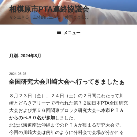
コ
相模原市PTA連絡協議会
ン
今を生きる 主体的に生きる 仲間とともに
テ
ン
ツ
メニュー
へ
ス
キ
月別: 2024年8月
ッ
プ
投
2024-08-25
稿
全国研究大会川崎大会へ行ってきましたぁ
日:
８月２３日（金）、２４日（土）の２日間にわたって川
崎とどろきアリーナで行われた第７２回日本PTA全国研究
大会および第５６回関東ブロック研究大会へ
本市ＰＴＡ
からのべ３０名が参加
しました。
北は北海道南は沖縄までのＰＴＡが集まる研究大会で、
今回の川崎大会は例年のように分科会で会場が分かれる