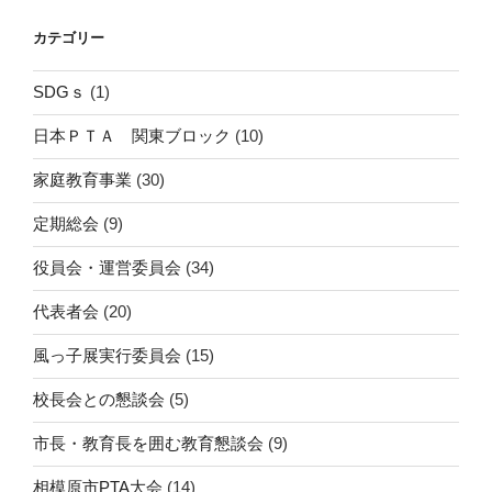
カテゴリー
SDGｓ
(1)
日本ＰＴＡ 関東ブロック
(10)
家庭教育事業
(30)
定期総会
(9)
役員会・運営委員会
(34)
代表者会
(20)
風っ子展実行委員会
(15)
校長会との懇談会
(5)
市長・教育長を囲む教育懇談会
(9)
相模原市PTA大会
(14)