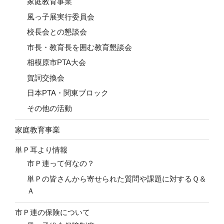
家庭教育事業
風っ子展実行委員会
校長会との懇談会
市長・教育長を囲む教育懇談会
相模原市PTA大会
賀詞交換会
日本PTA・関東ブロック
その他の活動
家庭教育事業
単Ｐ耳より情報
市Ｐ連って何なの？
単Ｐの皆さんから寄せられた質問や課題に対するＱ＆
Ａ
市Ｐ連の保険について