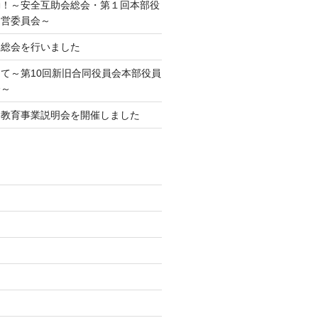
動！～安全互助会総会・第１回本部役
運営委員会～
期総会を行いました
て～第10回新旧合同役員会本部役員
会～
庭教育事業説明会を開催しました