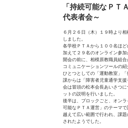
稿
「持続可能なＰＴ
日:
代表者会～
６月２６日（木）１９時より相
しました。
各学校ＰＴＡから１００名ほど
加えて２９名のオンライン参加
開会の前に、相模原教職員組合
コミュニケーションツールの紹
ひとつとしての「運動教室」「
課からは「障害者児童通学支援
会は冒頭の松本会長あいさつに
ットの説明を行いました。
後半は、ブロックごと、オンラ
可能なＰＴＡ運営」のテーマで
越えて広い範囲で行われ、課題
されたようでした。