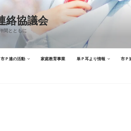
A連絡協議会
仲間とともに
市Ｐ連の活動
家庭教育事業
単Ｐ耳より情報
市Ｐ