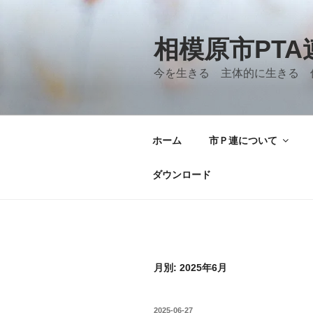
コ
ン
テ
相模原市PT
ン
今を生きる 主体的に生きる 
ツ
へ
ス
キ
ホーム
市Ｐ連について
ッ
プ
ダウンロード
月別: 2025年6月
投
2025-06-27