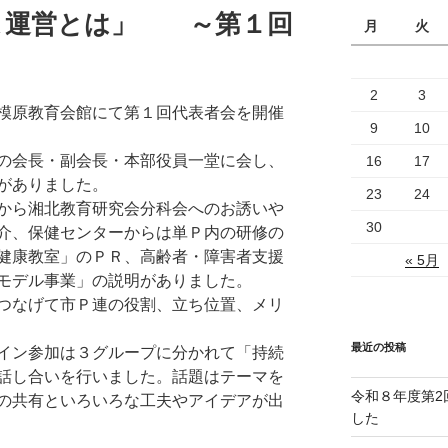
Ａ運営とは」 ～第１回
月
火
2
3
模原教育会館にて第１回代表者会を開催
9
10
の会長・副会長・本部役員一堂に会し、
16
17
がありました。
23
24
から湘北教育研究会分科会へのお誘いや
30
介、保健センターからは単Ｐ内の研修の
健康教室」のＰＲ、高齢者・障害者支援
« 5月
モデル事業」の説明がありました。
つなげて市Ｐ連の役割、立ち位置、メリ
最近の投稿
イン参加は３グループに分かれて「持続
話し合いを行いました。話題はテーマを
令和８年度第2
の共有といろいろな工夫やアイデアが出
した