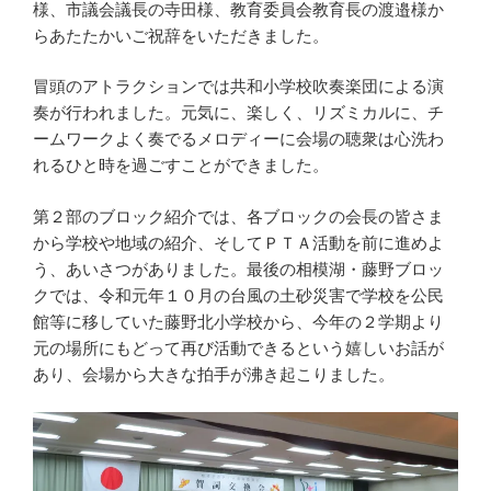
様、市議会議長の寺田様、教育委員会教育長の渡邉様か
らあたたかいご祝辞をいただきました。
冒頭のアトラクションでは共和小学校吹奏楽団による演
奏が行われました。元気に、楽しく、リズミカルに、チ
ームワークよく奏でるメロディーに会場の聴衆は心洗わ
れるひと時を過ごすことができました。
第２部のブロック紹介では、各ブロックの会長の皆さま
から学校や地域の紹介、そしてＰＴＡ活動を前に進めよ
う、あいさつがありました。最後の相模湖・藤野ブロッ
クでは、令和元年１０月の台風の土砂災害で学校を公民
館等に移していた藤野北小学校から、今年の２学期より
元の場所にもどって再び活動できるという嬉しいお話が
あり、会場から大きな拍手が沸き起こりました。