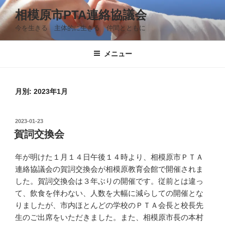
コ
相模原市PTA連絡協議会
ン
今を生きる 主体的に生きる 仲間とともに
テ
ン
ツ
メニュー
へ
ス
キ
月別: 2023年1月
ッ
プ
投
2023-01-23
稿
賀詞交換会
日:
年が明けた１月１４日午後１４時より、相模原市ＰＴＡ
連絡協議会の賀詞交換会が相模原教育会館で開催されま
した。賀詞交換会は３年ぶりの開催です。従前とは違っ
て、飲食を伴わない、人数を大幅に減らしての開催とな
りましたが、市内ほとんどの学校のＰＴＡ会長と校長先
生のご出席をいただきました。また、相模原市長の本村