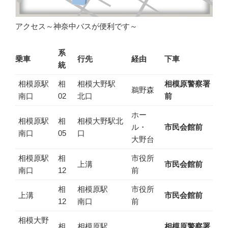
アクセス～神奈中バスが便利です～
系
乗車
行先
経由
下車
統
相模原駅
相
相模大野駅
相模原警察署
鵜野森
南口
02
北口
前
ホー
相模原駅
相
相模大野駅北
ル・
市民会館前
南口
05
口
大野台
相模原駅
相
市役所
上溝
市民会館前
南口
12
前
相
相模原駅
市役所
上溝
市民会館前
12
南口
前
相模大野
相
相模原駅
相模原警察署