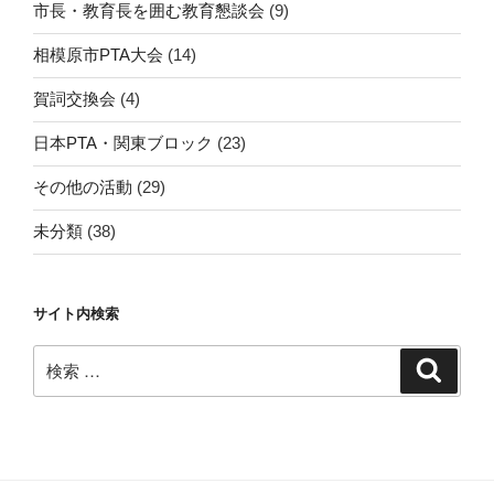
市長・教育長を囲む教育懇談会
(9)
相模原市PTA大会
(14)
賀詞交換会
(4)
日本PTA・関東ブロック
(23)
その他の活動
(29)
未分類
(38)
サイト内検索
検
検
索
索: