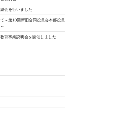
期総会を行いました
て～第10回新旧合同役員会本部役員
会～
庭教育事業説明会を開催しました