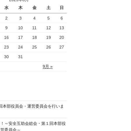
水
木
金
土
日
2
3
4
5
6
9
10
11
12
13
16
17
18
19
20
23
24
25
26
27
30
31
9月 »
回本部役員会・運営委員会を行いま
動！～安全互助会総会・第１回本部役
運営委員会～