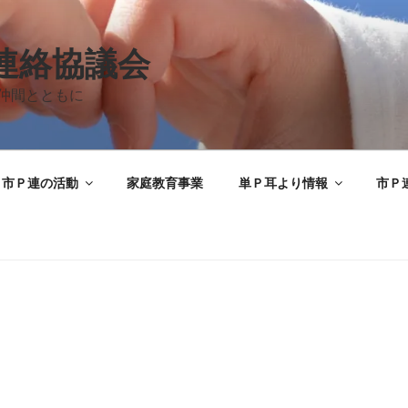
A連絡協議会
仲間とともに
市Ｐ連の活動
家庭教育事業
単Ｐ耳より情報
市Ｐ