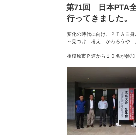
稿
第71回 日本PT
日:
行ってきました。
変化の時代に向け、ＰＴＡ自身
～見つけ 考え かわろうや 
相模原市Ｐ連から１０名が参加