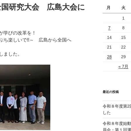
A全国研究大会 広島大会に
月
火
1
7
8
が学びの改革を！
14
15
ぶち楽しいで!!～ 広島から全国へ
21
22
しました。
28
29
« 7月
最近の投稿
令和８年度第2
した
令和８年度始
員会・第１回