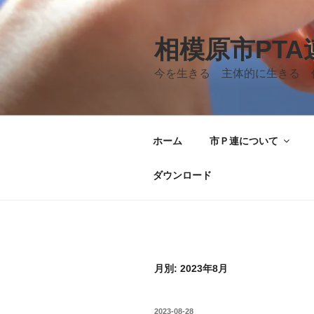
コ
ン
テ
相模原市PT
ン
今を生きる 主体的に生きる 
ツ
へ
ス
キ
ホーム
市Ｐ連について
ッ
プ
ダウンロード
月別: 2023年8月
投
2023-08-28