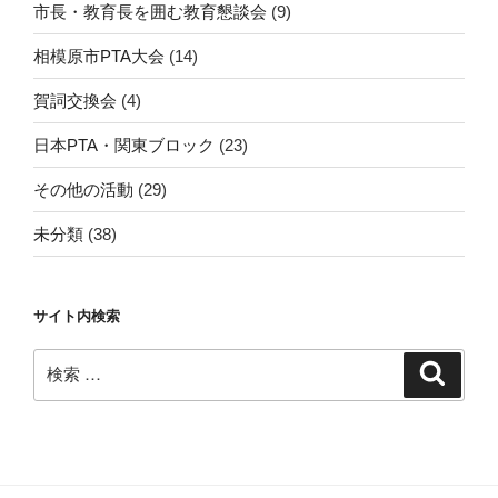
市長・教育長を囲む教育懇談会
(9)
相模原市PTA大会
(14)
賀詞交換会
(4)
日本PTA・関東ブロック
(23)
その他の活動
(29)
未分類
(38)
サイト内検索
検
検
索
索: