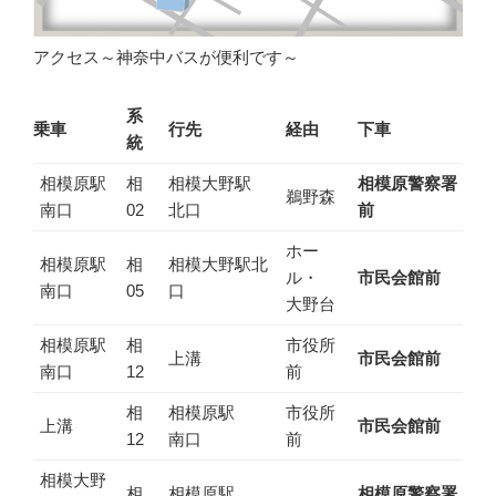
アクセス～神奈中バスが便利です～
系
乗車
行先
経由
下車
統
相模原駅
相
相模大野駅
相模原警察署
鵜野森
南口
02
北口
前
ホー
相模原駅
相
相模大野駅北
ル・
市民会館前
南口
05
口
大野台
相模原駅
相
市役所
上溝
市民会館前
南口
12
前
相
相模原駅
市役所
上溝
市民会館前
12
南口
前
相模大野
相
相模原駅
相模原警察署