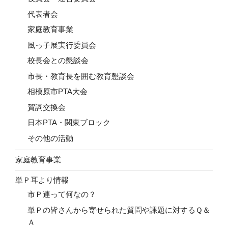
代表者会
家庭教育事業
風っ子展実行委員会
校長会との懇談会
市長・教育長を囲む教育懇談会
相模原市PTA大会
賀詞交換会
日本PTA・関東ブロック
その他の活動
家庭教育事業
単Ｐ耳より情報
市Ｐ連って何なの？
単Ｐの皆さんから寄せられた質問や課題に対するＱ＆
Ａ