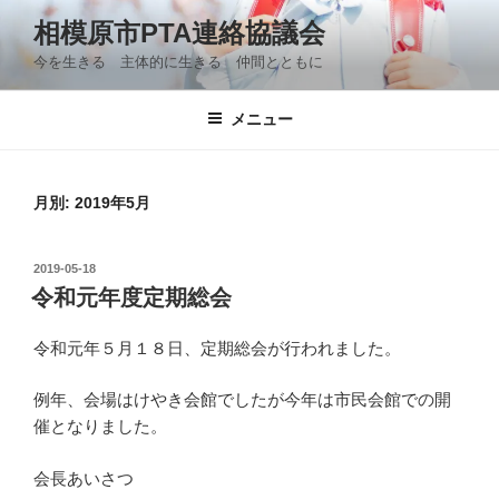
コ
相模原市PTA連絡協議会
ン
今を生きる 主体的に生きる 仲間とともに
テ
ン
ツ
メニュー
へ
ス
キ
月別: 2019年5月
ッ
プ
投
2019-05-18
稿
令和元年度定期総会
日:
令和元年５月１８日、定期総会が行われました。
例年、会場はけやき会館でしたが今年は市民会館での開
催となりました。
会長あいさつ