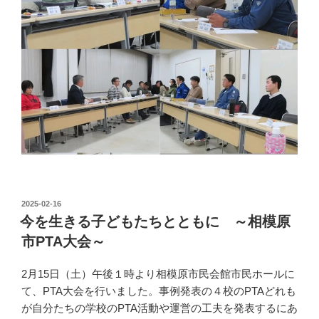
投
2025-02-16
稿
今を生きる子どもたちとともに ～相模原
日:
市PTA大会～
2月15日（土）午後１時より相模原市民会館市民ホールに
て、PTA大会を行いました。事例発表の４校のPTAどれも
が自分たちの学校のPTA活動や運営の工夫を発表するにあ