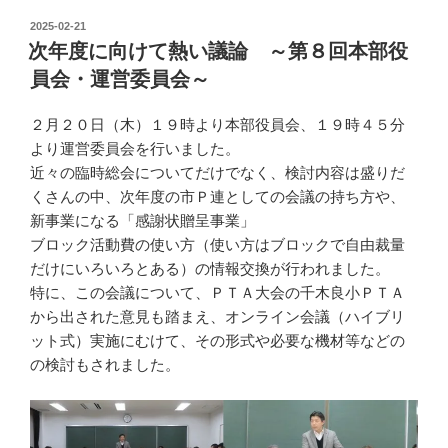
投
2025-02-21
稿
次年度に向けて熱い議論 ～第８回本部役
日:
員会・運営委員会～
２月２０日（木）１９時より本部役員会、１９時４５分
より運営委員会を行いました。
近々の臨時総会についてだけでなく、検討内容は盛りだ
くさんの中、次年度の市Ｐ連としての会議の持ち方や、
新事業になる「感謝状贈呈事業」
ブロック活動費の使い方（使い方はブロックで自由裁量
だけにいろいろとある）の情報交換が行われました。
特に、この会議について、ＰＴＡ大会の千木良小ＰＴＡ
から出された意見も踏まえ、オンライン会議（ハイブリ
ット式）実施にむけて、その形式や必要な機材等などの
の検討もされました。