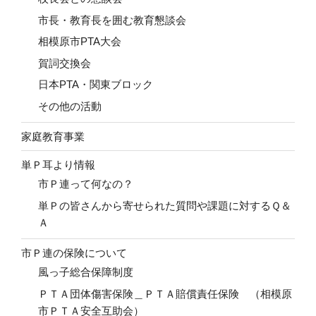
市長・教育長を囲む教育懇談会
相模原市PTA大会
賀詞交換会
日本PTA・関東ブロック
その他の活動
家庭教育事業
単Ｐ耳より情報
市Ｐ連って何なの？
単Ｐの皆さんから寄せられた質問や課題に対するＱ＆
Ａ
市Ｐ連の保険について
風っ子総合保障制度
ＰＴＡ団体傷害保険＿ＰＴＡ賠償責任保険 （相模原
市ＰＴＡ安全互助会）