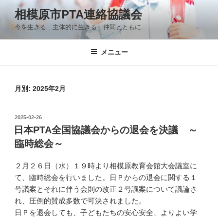
コ
相模原市PTA連絡協議会
ン
今を生きる 主体的に生きる 仲間とともに
テ
ン
ツ
メニュー
へ
ス
キ
月別: 2025年2月
ッ
プ
投
2025-02-26
稿
日本PTA全国協議会からの退会を決議 ～
日:
臨時総会～
２月２６日（水）１９時より相模原教育会館大会議室に
て、臨時総会を行いました。日Ｐからの退会に関する１
号議案とそれに伴う会則の改正２号議案について議論さ
れ、圧倒的賛成多数で可決されました。
日Ｐを退会しても、子どもたちの安心安全、よりよい学