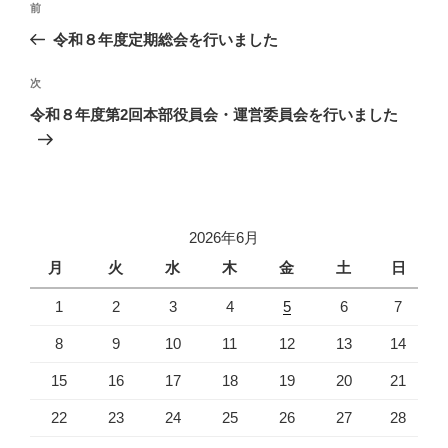
し
ク
し
過
前
い
し
い
稿
ウ
て
ウ
去
令和８年度定期総会を行いました
ィ
く
ィ
ナ
ン
だ
ン
の
ド
さ
ド
ビ
ウ
い
ウ
投
次
次
で
(
で
開
新
開
稿
ゲ
の
令和８年度第2回本部役員会・運営委員会を行いました
き
し
き
ま
い
ま
投
ー
す
ウ
す
)
ィ
)
稿
シ
ン
ド
ウ
ョ
で
開
ン
き
ま
2026年6月
す
)
月
火
水
木
金
土
日
1
2
3
4
5
6
7
8
9
10
11
12
13
14
15
16
17
18
19
20
21
22
23
24
25
26
27
28