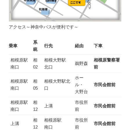
アクセス～神奈中バスが便利です～
系
乗車
行先
経由
下車
統
相模原駅
相
相模大野駅
相模原警察署
鵜野森
南口
02
北口
前
ホー
相模原駅
相
相模大野駅北
ル・
市民会館前
南口
05
口
大野台
相模原駅
相
市役所
上溝
市民会館前
南口
12
前
相
相模原駅
市役所
上溝
市民会館前
12
南口
前