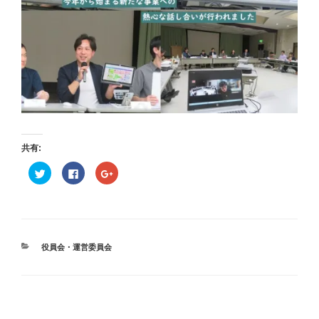
共有:
ク
F
ク
リ
a
リ
ッ
c
ッ
ク
e
ク
し
b
し
て
o
て
T
o
G
w
k
o
i
で
o
t
共
g
カ
役員会・運営委員会
t
有
l
テ
e
す
e
r
る
+
ゴ
で
に
で
リ
共
は
共
有
ク
有
ー
(
リ
(
投
新
ッ
新