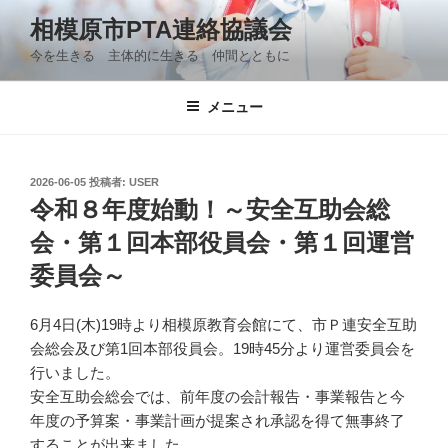
コ
相模原市PTA連絡協議会
ン
今を生きる 主体的に生きる 仲間とともに
テ
ン
ツ
メニュー
へ
ス
キ
投
2026-06-05
投稿者:
USER
稿
ッ
令和８年度始動！～安全互助会総
日:
プ
会・第１回本部役員会・第１回運営
委員会～
6月4日(木)19時より相模原教育会館にて、市Ｐ連安全互助
会総会及び第1回本部役員会。19時45分より運営委員会を
行いました。
安全互助会総会では、前年度の会計報告・事業報告と今
年度の予算案・事業計画が提案され承認を得て無事終了
することが出来ました。