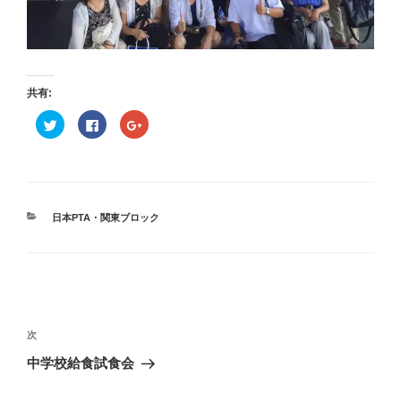
共有:
ク
F
ク
リ
a
リ
ッ
c
ッ
ク
e
ク
し
b
し
て
o
て
T
o
G
w
k
o
i
で
o
t
共
g
カ
日本PTA・関東ブロック
t
有
l
テ
e
す
e
r
る
+
ゴ
で
に
で
リ
共
は
共
有
ク
有
ー
(
リ
(
投
新
ッ
新
し
ク
し
い
し
い
稿
次
ウ
て
ウ
次
ィ
く
ィ
ナ
の
ン
だ
ン
中学校給食試食会
ド
さ
ド
ビ
投
ウ
い
ウ
で
(
で
稿
開
新
開