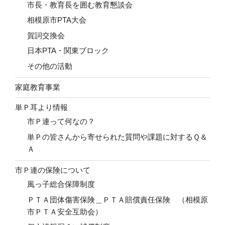
市長・教育長を囲む教育懇談会
相模原市PTA大会
賀詞交換会
日本PTA・関東ブロック
その他の活動
家庭教育事業
単Ｐ耳より情報
市Ｐ連って何なの？
単Ｐの皆さんから寄せられた質問や課題に対するＱ＆
Ａ
市Ｐ連の保険について
風っ子総合保障制度
ＰＴＡ団体傷害保険＿ＰＴＡ賠償責任保険 （相模原
市ＰＴＡ安全互助会）