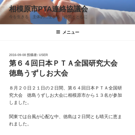
コ
相模原市PTA連絡協議会
ン
今を生きる 主体的に生きる 仲間とともに
テ
ン
ツ
メニュー
へ
ス
キ
投
2016-09-08
投稿者:
USER
稿
ッ
第６４回日本ＰＴＡ全国研究大会
日:
プ
徳島うずしお大会
８月２０日２１日の２日間、第６４回日本ＰＴＡ全国研
究大会 徳島うずしお大会に相模原市から１３名が参加
しました。
関東では台風が心配な中、徳島は２日間とも晴天に恵ま
れました。