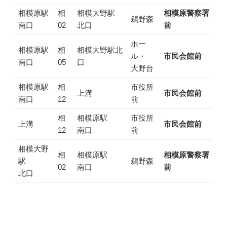
相模原駅
相
相模大野駅
相模原警察署
鵜野森
南口
02
北口
前
ホー
相模原駅
相
相模大野駅北
ル・
市民会館前
南口
05
口
大野台
相模原駅
相
市役所
上溝
市民会館前
南口
12
前
相
相模原駅
市役所
上溝
市民会館前
12
南口
前
相模大野
相
相模原駅
相模原警察署
駅
鵜野森
02
南口
前
北口