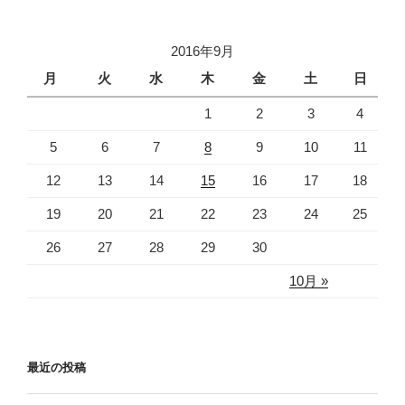
ゲ
き
し
き
ま
い
ま
ー
す
ウ
す
)
ィ
)
2016年9月
シ
ン
ド
ウ
ョ
月
火
水
木
金
土
日
で
開
ン
き
1
2
3
4
ま
す
)
5
6
7
8
9
10
11
12
13
14
15
16
17
18
19
20
21
22
23
24
25
26
27
28
29
30
10月 »
最近の投稿