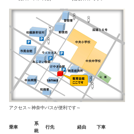
アクセス～神奈中バスが便利です～
系
乗車
行先
経由
下車
統