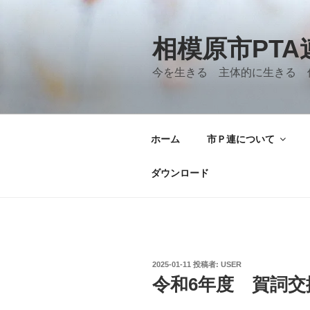
コ
ン
テ
相模原市PT
ン
今を生きる 主体的に生きる 
ツ
へ
ス
キ
ホーム
市Ｐ連について
ッ
プ
ダウンロード
投
2025-01-11
投稿者:
USER
稿
令和6年度 賀詞
日: