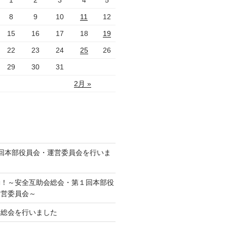
1
2
3
4
5
8
9
10
11
12
15
16
17
18
19
22
23
24
25
26
29
30
31
2月 »
回本部役員会・運営委員会を行いま
動！～安全互助会総会・第１回本部役
運営委員会～
期総会を行いました