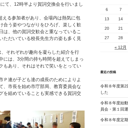
の間にて、12時半より賀詞交換会を行いまし
6
7
を超える参加者があり、会場内は熱気に包
13
14
け合う姿やつながりをひろげ、楽しく歓
20
21
日は、他の賀詞交歓会と重なっているこ
27
28
いただいている校長先生方の姿も多く見
« 12月
は、それぞれが趣向を凝らした紹介を行
中には、3分間の持ち時間を超えてしまっ
クもあり、それはそれで笑いをとってい
最近の投稿
市Ｐ連が子ども達の成長のためによりよ
令和８年度第2
て、市長を始め市庁部局、教育委員会な
した
グを組めていることも実感できる賀詞交
令和８年度始
員会・第１回
令和８年度定