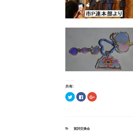
共有:
ク
F
ク
リ
a
リ
ッ
c
ッ
ク
e
ク
し
b
し
て
o
て
T
o
G
w
k
o
i
で
o
t
共
g
カ
賀詞交換会
t
有
l
テ