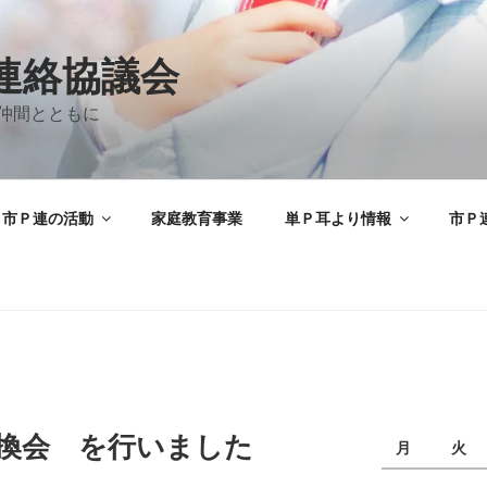
A連絡協議会
仲間とともに
市Ｐ連の活動
家庭教育事業
単Ｐ耳より情報
市Ｐ
交換会 を行いました
月
火