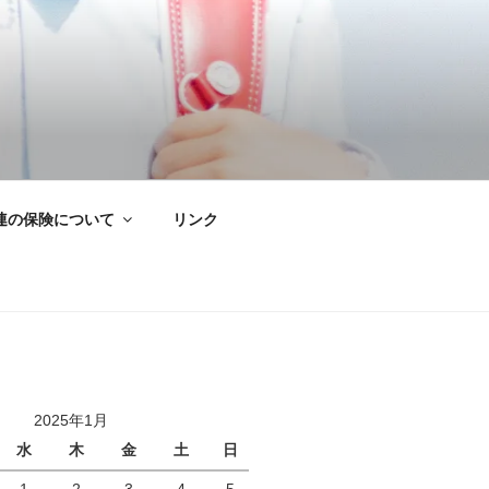
連の保険について
リンク
2025年1月
水
木
金
土
日