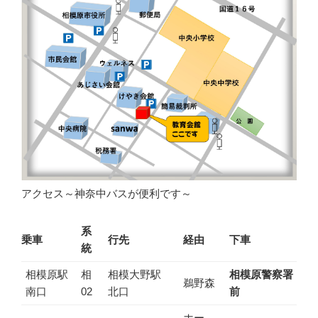
アクセス～神奈中バスが便利です～
系
乗車
行先
経由
下車
統
相模原駅
相
相模大野駅
相模原警察署
鵜野森
南口
02
北口
前
ホー