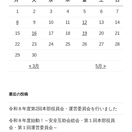
す
)
1
2
3
4
5
6
7
8
9
10
11
12
13
14
15
16
17
18
19
20
21
22
23
24
25
26
27
28
29
30
« 3月
5月 »
最近の投稿
令和８年度第2回本部役員会・運営委員会を行いました
令和８年度始動！～安全互助会総会・第１回本部役員
会・第１回運営委員会～