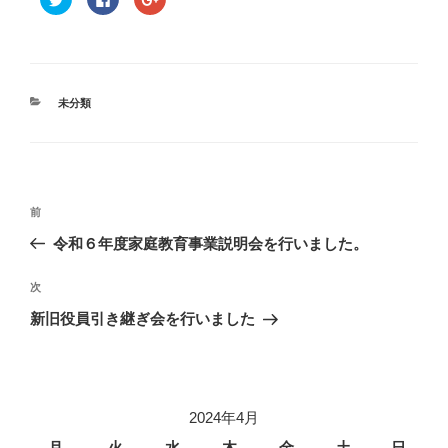
リ
a
リ
ッ
c
ッ
ク
e
ク
し
b
し
て
o
て
T
o
G
w
k
o
i
で
o
t
共
g
カ
未分類
t
有
l
テ
e
す
e
r
る
+
ゴ
で
に
で
リ
共
は
共
有
ク
有
ー
(
リ
(
投
新
ッ
新
し
ク
し
過
前
い
し
い
稿
ウ
て
ウ
去
令和６年度家庭教育事業説明会を行いました。
ィ
く
ィ
ナ
ン
だ
ン
の
ド
さ
ド
ビ
ウ
い
ウ
投
次
次
で
(
で
開
新
開
稿
ゲ
の
新旧役員引き継ぎ会を行いました
き
し
き
ま
い
ま
投
ー
す
ウ
す
)
ィ
)
稿
シ
ン
ド
ウ
ョ
で
開
2024年4月
ン
き
ま
月
火
水
木
金
土
日