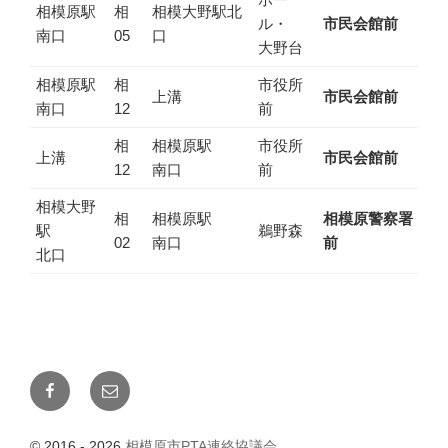
相模原駅
相
相模大野駅北
ル・
市民会館前
南口
05
口
大野台
相模原駅
相
市役所
上溝
市民会館前
南口
12
前
相
相模原駅
市役所
上溝
市民会館前
12
南口
前
相模大野
相
相模原駅
相模原警察署
駅
鵜野森
02
南口
前
北口
Facebook
メ
ー
ル
© 2016 - 2026
相模原市PTA連絡協議会