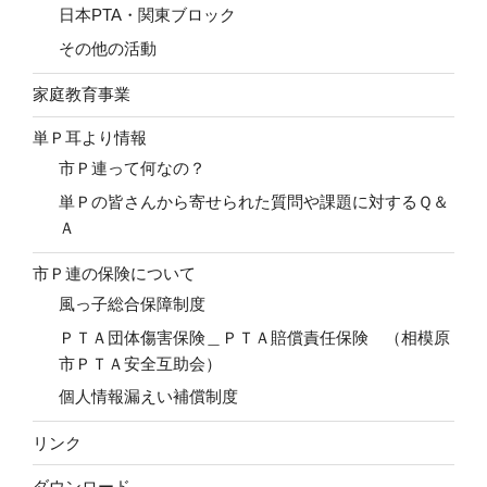
日本PTA・関東ブロック
その他の活動
家庭教育事業
単Ｐ耳より情報
市Ｐ連って何なの？
単Ｐの皆さんから寄せられた質問や課題に対するＱ＆
Ａ
市Ｐ連の保険について
風っ子総合保障制度
ＰＴＡ団体傷害保険＿ＰＴＡ賠償責任保険 （相模原
市ＰＴＡ安全互助会）
個人情報漏えい補償制度
リンク
ダウンロード