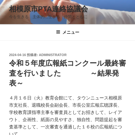
コ
相模原市PTA連絡協議会
ン
今を生きる 主体的に生きる 仲間とともに
テ
ン
ツ
メニュー
へ
ス
キ
投
2024-04-16
投稿者:
ADMINISTRATOR
稿
ッ
令和５年度広報紙コンクール最終審
日:
プ
査を行いました ～結果発
表～
４月１６日（火）教育会館にて、タウンニュース相模原
市支社長、退職校長会副会長、市長公室広報広聴課長、
学校教育課指導主事を審査員としてお招きして、レイア
ウト、企画性、紙面の見やすさ、独自性、問題提起を審
査基準として、一次審査を通過した１６校の広報紙につ
いて