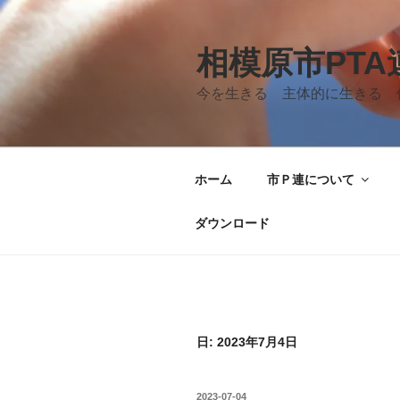
コ
ン
テ
相模原市PT
ン
今を生きる 主体的に生きる 
ツ
へ
ス
キ
ホーム
市Ｐ連について
ッ
プ
ダウンロード
日: 2023年7月4日
投
2023-07-04