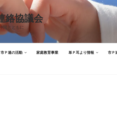
A連絡協議会
仲間とともに
市Ｐ連の活動
家庭教育事業
単Ｐ耳より情報
市Ｐ