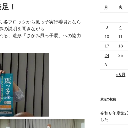
発足！
月
火
り各ブロックから風っ子実行委員となら
3
4
事の説明を聞きながら
れる、造形「さがみ風っ子展」への協力
10
11
17
18
24
25
31
« 6月
最近の投稿
令和８年度第2
した