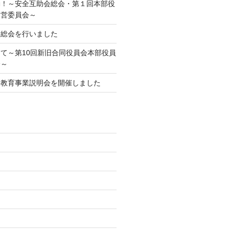
動！～安全互助会総会・第１回本部役
運営委員会～
期総会を行いました
て～第10回新旧合同役員会本部役員
会～
庭教育事業説明会を開催しました