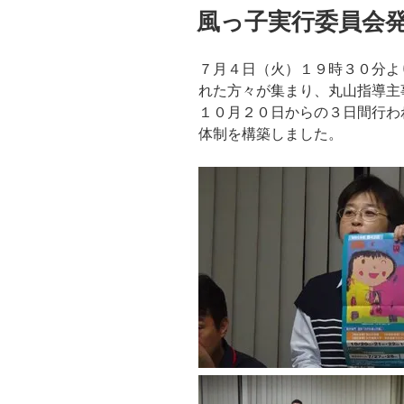
稿
風っ子実行委員会
日:
７月４日（火）１９時３０分よ
れた方々が集まり、丸山指導主
１０月２０日からの３日間行わ
体制を構築しました。