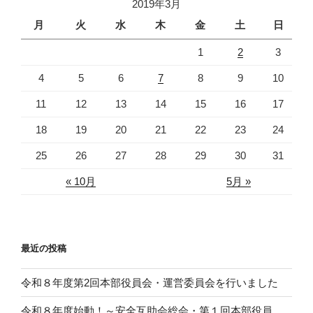
開
2019年3月
ン
き
ま
月
火
水
木
金
土
日
す
)
1
2
3
4
5
6
7
8
9
10
11
12
13
14
15
16
17
18
19
20
21
22
23
24
25
26
27
28
29
30
31
« 10月
5月 »
最近の投稿
令和８年度第2回本部役員会・運営委員会を行いました
令和８年度始動！～安全互助会総会・第１回本部役員