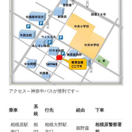
アクセス～神奈中バスが便利です～
系
乗車
行先
経由
下車
統
相模原駅
相
相模大野駅
相模原警察署
鵜野森
南口
02
北口
前