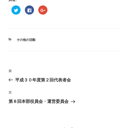
共有:
ク
F
ク
リ
a
リ
ッ
c
ッ
ク
e
ク
し
b
し
て
o
て
T
o
G
w
k
o
i
で
o
t
共
g
カ
その他の活動
t
有
l
テ
e
す
e
r
る
+
ゴ
で
に
で
リ
共
は
共
有
ク
有
ー
(
リ
(
投
新
ッ
新
し
ク
し
過
前
い
し
い
稿
ウ
て
ウ
去
平成３０年度第２回代表者会
ィ
く
ィ
ナ
ン
だ
ン
の
ド
さ
ド
ビ
ウ
い
ウ
投
次
次
で
(
で
開
新
開
稿
ゲ
の
第８回本部役員会・運営委員会
き
し
き
ま
い
ま
投
ー
す
ウ
す
)
ィ
)
稿
シ
ン
ド
ウ
ョ
で