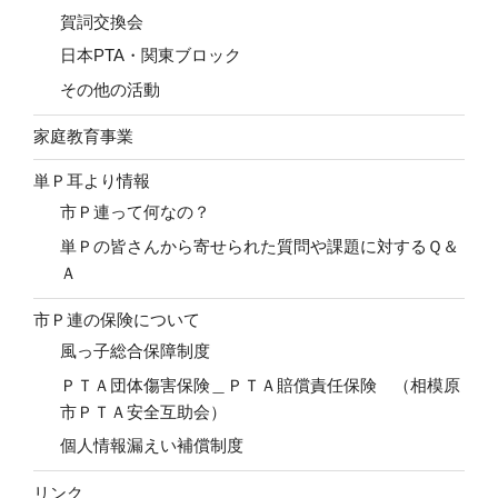
賀詞交換会
日本PTA・関東ブロック
その他の活動
家庭教育事業
単Ｐ耳より情報
市Ｐ連って何なの？
単Ｐの皆さんから寄せられた質問や課題に対するＱ＆
Ａ
市Ｐ連の保険について
風っ子総合保障制度
ＰＴＡ団体傷害保険＿ＰＴＡ賠償責任保険 （相模原
市ＰＴＡ安全互助会）
個人情報漏えい補償制度
リンク