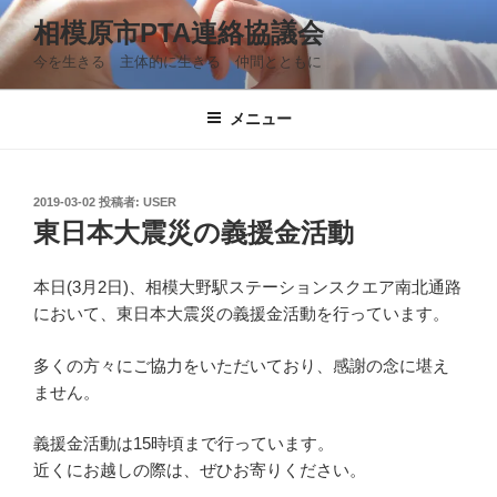
コ
相模原市PTA連絡協議会
ン
今を生きる 主体的に生きる 仲間とともに
テ
ン
ツ
メニュー
へ
ス
キ
投
2019-03-02
投稿者:
USER
稿
ッ
東日本大震災の義援金活動
日:
プ
本日(3月2日)、相模大野駅ステーションスクエア南北通路
において、東日本大震災の義援金活動を行っています。
多くの方々にご協力をいただいており、感謝の念に堪え
ません。
義援金活動は15時頃まで行っています。
近くにお越しの際は、ぜひお寄りください。