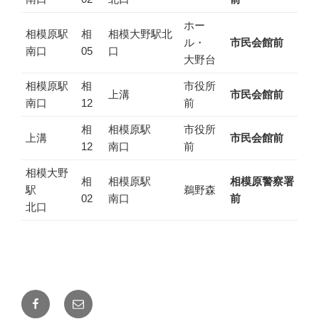
ホー
相模原駅
相
相模大野駅北
ル・
市民会館前
南口
05
口
大野台
相模原駅
相
市役所
上溝
市民会館前
南口
12
前
相
相模原駅
市役所
上溝
市民会館前
12
南口
前
相模大野
相
相模原駅
相模原警察署
駅
鵜野森
02
南口
前
北口
Facebook
メ
ー