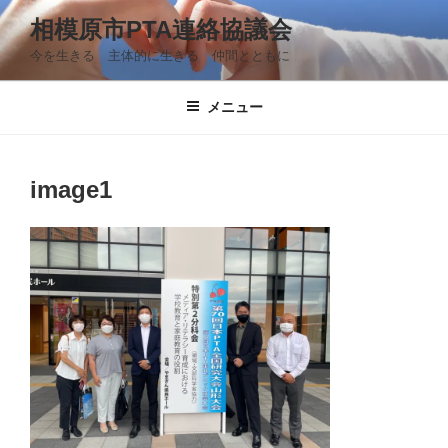
コ
相模原市PTA連絡協議会
ン
今を生きる 主体的に生きる 仲間とともに
テ
ン
ツ
メニュー
へ
ス
キ
image1
ッ
プ