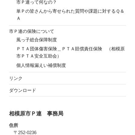
市Ｐ連って何なの？
単Ｐの皆さんから寄せられた質問や課題に対するＱ＆
Ａ
市Ｐ連の保険について
風っ子総合保障制度
ＰＴＡ団体傷害保険＿ＰＴＡ賠償責任保険 （相模原
市ＰＴＡ安全互助会）
個人情報漏えい補償制度
リンク
ダウンロード
相模原市Ｐ連 事務局
住所
〒252-0236