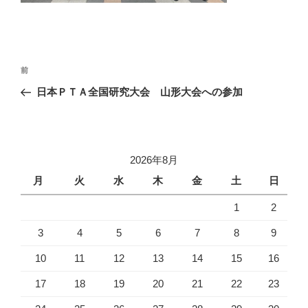
投
過
前
稿
去
日本ＰＴＡ全国研究大会 山形大会への参加
ナ
の
ビ
投
稿
ゲ
ー
2026年8月
シ
月
火
水
木
金
土
日
ョ
1
2
ン
3
4
5
6
7
8
9
10
11
12
13
14
15
16
17
18
19
20
21
22
23