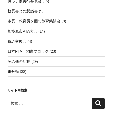
風っ子展実行委員会
(15)
校長会との懇談会
(5)
市長・教育長を囲む教育懇談会
(9)
相模原市PTA大会
(14)
賀詞交換会
(4)
日本PTA・関東ブロック
(23)
その他の活動
(29)
未分類
(38)
サイト内検索
検
検
索
索: