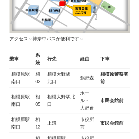
アクセス～神奈中バスが便利です～
系
乗車
行先
経由
下車
統
相模原駅
相
相模大野駅
相模原警察署
鵜野森
南口
02
北口
前
ホー
相模原駅
相
相模大野駅北
ル・
市民会館前
南口
05
口
大野台
相模原駅
相
市役所
上溝
市民会館前
南口
12
前
相
相模原駅
市役所