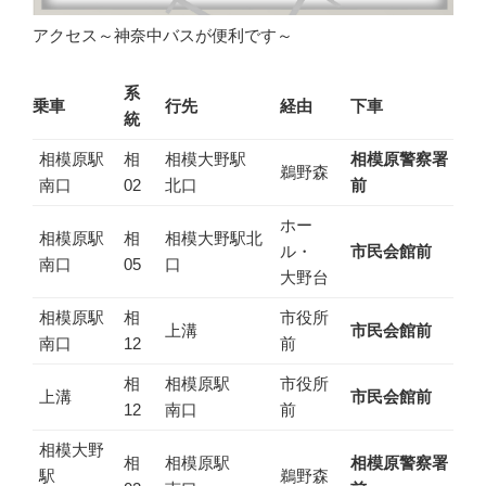
アクセス～神奈中バスが便利です～
系
乗車
行先
経由
下車
統
相模原駅
相
相模大野駅
相模原警察署
鵜野森
南口
02
北口
前
ホー
相模原駅
相
相模大野駅北
ル・
市民会館前
南口
05
口
大野台
相模原駅
相
市役所
上溝
市民会館前
南口
12
前
相
相模原駅
市役所
上溝
市民会館前
12
南口
前
相模大野
相
相模原駅
相模原警察署
駅
鵜野森