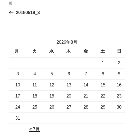
過
前
稿
去
20180519_3
ナ
の
ビ
投
稿
ゲ
ー
2026年8月
シ
月
火
水
木
金
土
日
ョ
1
2
ン
3
4
5
6
7
8
9
10
11
12
13
14
15
16
17
18
19
20
21
22
23
24
25
26
27
28
29
30
31
« 7月