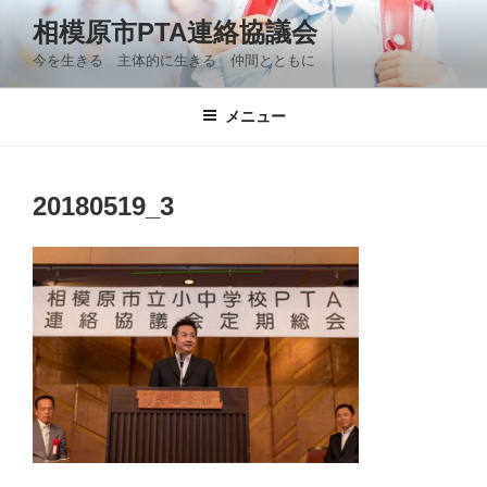
コ
相模原市PTA連絡協議会
ン
今を生きる 主体的に生きる 仲間とともに
テ
ン
ツ
メニュー
へ
ス
キ
20180519_3
ッ
プ