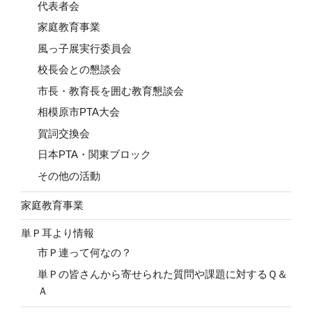
代表者会
家庭教育事業
風っ子展実行委員会
校長会との懇談会
市長・教育長を囲む教育懇談会
相模原市PTA大会
賀詞交換会
日本PTA・関東ブロック
その他の活動
家庭教育事業
単Ｐ耳より情報
市Ｐ連って何なの？
単Ｐの皆さんから寄せられた質問や課題に対するＱ＆
Ａ