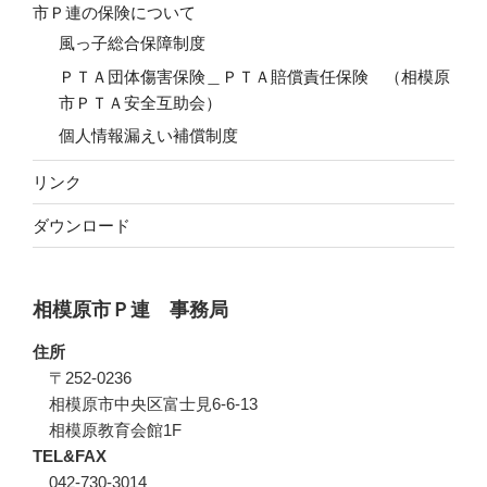
市Ｐ連の保険について
風っ子総合保障制度
ＰＴＡ団体傷害保険＿ＰＴＡ賠償責任保険 （相模原
市ＰＴＡ安全互助会）
個人情報漏えい補償制度
リンク
ダウンロード
相模原市Ｐ連 事務局
住所
〒252-0236
相模原市中央区富士見6-6-13
相模原教育会館1F
TEL&FAX
042-730-3014