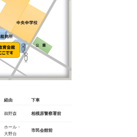
経由
下車
鵜野森
相模原警察署前
ホール・
市民会館前
大野台