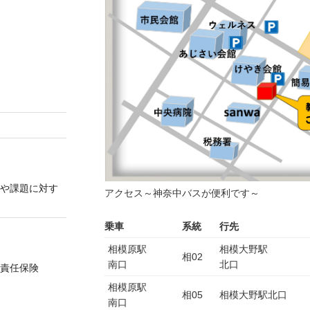
や課題に対す
アクセス～神奈中バスが便利です～
乗車
系統
行先
相模原駅
相模大野駅
相02
南口
北口
償責任保険
相模原駅
相05
相模大野駅北口
南口