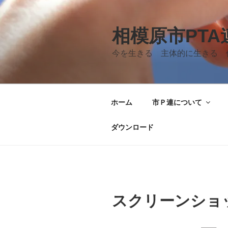
コ
ン
テ
相模原市PT
ン
今を生きる 主体的に生きる 
ツ
へ
ス
キ
ホーム
市Ｐ連について
ッ
プ
ダウンロード
スクリーンショット 2