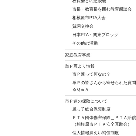
校長会との懇談会
市長・教育長を囲む教育懇談会
相模原市PTA大会
賀詞交換会
日本PTA・関東ブロック
その他の活動
家庭教育事業
単Ｐ耳より情報
市Ｐ連って何なの？
単Ｐの皆さんから寄せられた質問
るＱ＆Ａ
市Ｐ連の保険について
風っ子総合保障制度
ＰＴＡ団体傷害保険＿ＰＴＡ賠
（相模原市ＰＴＡ安全互助会）
個人情報漏えい補償制度