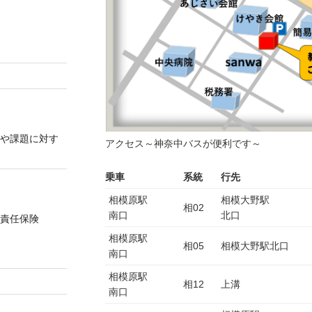
や課題に対す
アクセス～神奈中バスが便利です～
乗車
系統
行先
相模原駅
相模大野駅
相02
南口
北口
償責任保険
相模原駅
相05
相模大野駅北口
南口
相模原駅
相12
上溝
南口