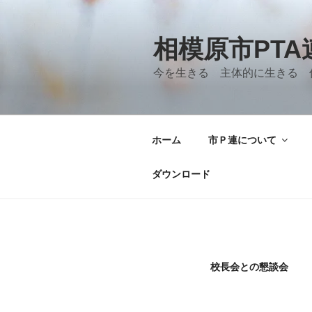
コ
ン
テ
相模原市PT
ン
今を生きる 主体的に生きる 
ツ
へ
ス
キ
ホーム
市Ｐ連について
ッ
プ
ダウンロード
校長会との懇談会