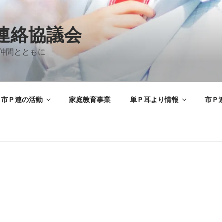
A連絡協議会
仲間とともに
市Ｐ連の活動
家庭教育事業
単Ｐ耳より情報
市Ｐ