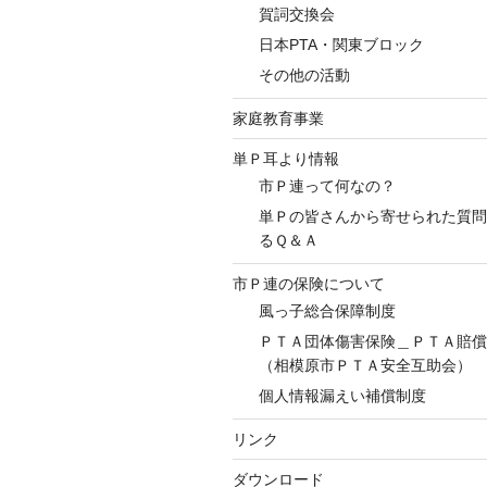
賀詞交換会
日本PTA・関東ブロック
その他の活動
家庭教育事業
単Ｐ耳より情報
市Ｐ連って何なの？
単Ｐの皆さんから寄せられた質問
るＱ＆Ａ
市Ｐ連の保険について
風っ子総合保障制度
ＰＴＡ団体傷害保険＿ＰＴＡ賠
（相模原市ＰＴＡ安全互助会）
個人情報漏えい補償制度
リンク
ダウンロード