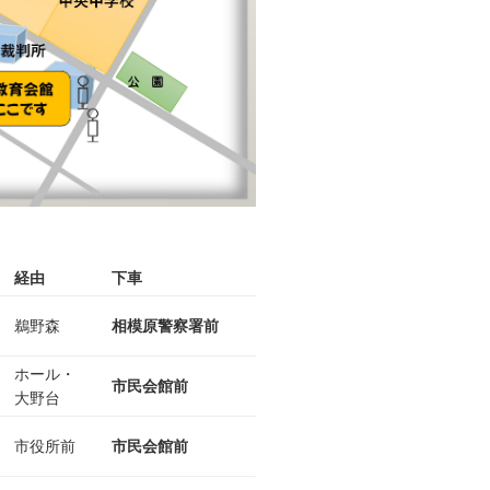
経由
下車
鵜野森
相模原警察署前
ホール・
市民会館前
大野台
市役所前
市民会館前