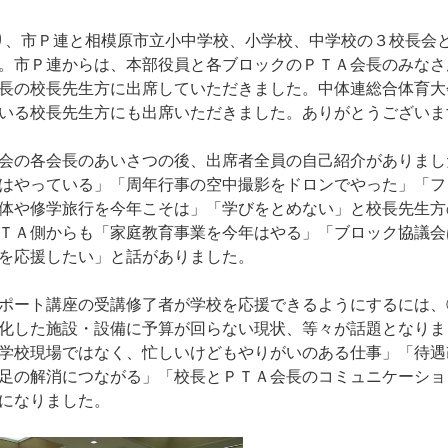
6時より、市Ｐ連と相模原市立小中学校、小学校、中学校の３校長会
。市Ｐ連からは、本部役員と各ブロックのＰＴＡ会長のみなさ
長の校長先生方に出席していただきました。中体連総合体育大
いる校長先生方にも出席いただきました。ありがとうございま
会の各会長のあいさつの後、出席者全員の自己紹介がありまし
はやっている」「周年行事の空中撮影をドロンでやった」「フ
体や修学旅行を今年こそは」「学びをとめない」と校長先生方
ＴＡ側からも「家庭教育事業を今年はやる」「ブロック協議会
を応援したい」と話がありました。
ポート講座の受講修了者が学校を応援できるようにするには、
化した施設・設備に予算が回らない現状、等々が話題となりま
学校現場ではなく、忙しいけどもやりがいのある仕事」「待遇
足の解消につながる」「校長とＰＴＡ会長のコミュニケーショ
になりました。